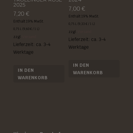
2025
7,00
€
7,20
€
Enthält 19% MwSt.
Enthält 19% MwSt.
0,75 L (
9,33
€
/ 1 L)
0,75 L (
9,60
€
/ 1 L)
zzgl.
Versand
zzgl.
Versand
Lieferzeit: ca. 3-4
Lieferzeit: ca. 3-4
Werktage
Werktage
IN DEN
IN DEN
WARENKORB
WARENKORB