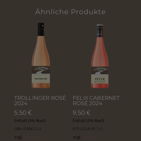
Ähnliche Produkte
TROLLINGER ROSÉ
FELIX CABERNET
2024
ROSÉ 2024
5,50
€
9,50
€
Enthält 19% MwSt.
Enthält 19% MwSt.
1,00 L (
5,50
€
/ 1 L)
0,75 L (
12,67
€
/ 1 L)
zzgl.
Versand
zzgl.
Versand