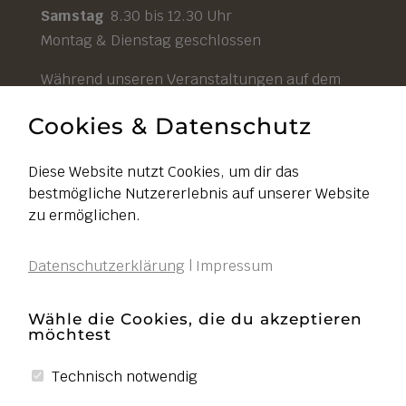
Samstag
8.30 bis 12.30 Uhr
Montag & Dienstag geschlossen
Während unseren Veranstaltungen auf dem
Hof ist unser Hofladen durchgehend geöffnet.
Cookies & Datenschutz
Diese Website nutzt Cookies, um dir das
bestmögliche Nutzererlebnis auf unserer Website
Impressum
zu ermöglichen.
Datenschutz
Datenschutzerklärung
|
Impressum
AGB
Widerruf
Wähle die Cookies, die du akzeptieren
möchtest
Liefer- und Zahlungsbedingungen
Cookies bearbeiten
Technisch notwendig