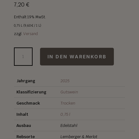
7,20
€
Enthält 19% MwSt.
0,75 L (
9,60
€
/ 1 L)
zzgl.
Versand
ROSÉ!
IN DEN WARENKORB
CUVÉE
2025
Menge
Jahrgang
2025
Klassifizierung
Gutswein
Geschmack
Trocken
Inhalt
0,75 l
Ausbau
Edelstahl
Rebsorte
Lemberger & Merlot