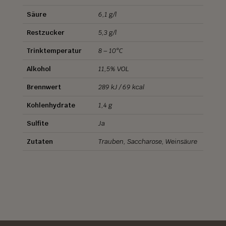
Säure
6,1 g/l
Restzucker
5,3 g/l
Trinktemperatur
8 – 10°C
Alkohol
11,5% VOL
Brennwert
289 kJ / 69 kcal
Kohlenhydrate
1,4 g
Sulfite
Ja
Zutaten
Trauben, Saccharose, Weinsäure