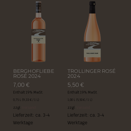
BERGHOFLIEBE
TROLLINGER ROSÉ
ROSÉ 2024
2024
7,00
€
5,50
€
Enthält 19% MwSt.
Enthält 19% MwSt.
0,75 L (
9,33
€
/ 1 L)
1,00 L (
5,50
€
/ 1 L)
zzgl.
Versand
zzgl.
Versand
Lieferzeit: ca. 3-4
Lieferzeit: ca. 3-4
Werktage
Werktage