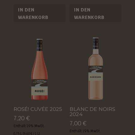
IN DEN
IN DEN
WARENKORB
WARENKORB
ROSÉ! CUVÉE 2025
BLANC DE NOIRS
2024
7,20
€
7,00
€
Enthält 19% MwSt.
Enthält 19% MwSt.
0,75 L (
9,60
€
/ 1 L)