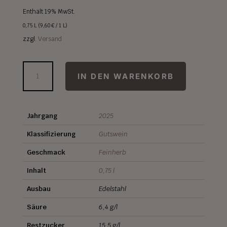
Enthält 19% MwSt.
0,75 L (
9,60
€
/ 1 L)
zzgl.
Versand
MUSKAT
IN DEN WARENKORB
TROLLINGER
ROSÉ
2025
Jahrgang
2025
Menge
Klassifizierung
Gutswein
Geschmack
Feinherb
Inhalt
0,75 l
Ausbau
Edelstahl
Säure
6,4 g/l
Restzucker
15,5 g/l