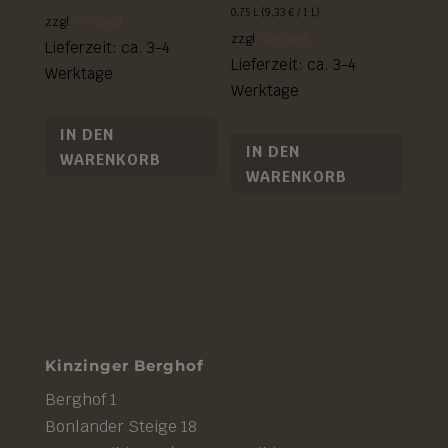
0,75 L (
9,33
€
/ 1 L)
zzgl.
Versand
zzgl.
Versand
Lieferzeit: ca. 3-4
Lieferzeit: ca. 3-4
Werktage
Werktage
IN DEN
IN DEN
WARENKORB
WARENKORB
Kinzinger Berghof
Berghof 1
Bonlander Steige 18