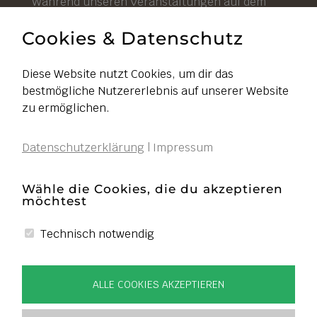
Während unseren Veranstaltungen auf dem
Hof ist unser Hofladen durchgehend geöffnet.
Cookies & Datenschutz
Diese Website nutzt Cookies, um dir das
bestmögliche Nutzererlebnis auf unserer Website
Impressum
zu ermöglichen.
Datenschutz
Datenschutzerklärung
|
Impressum
AGB
Widerruf
Wähle die Cookies, die du akzeptieren
möchtest
Liefer- und Zahlungsbedingungen
Cookies bearbeiten
Technisch notwendig
VERTRAG WIDERRUFEN
ALLE COOKIES AKZEPTIEREN