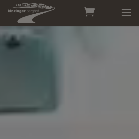
Video-
Player