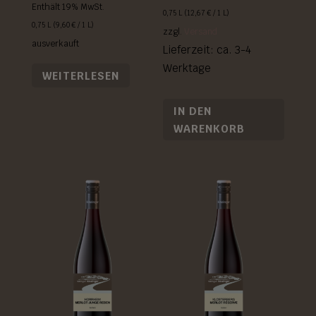
Enthält 19% MwSt.
0,75 L (
12,67
€
/ 1 L)
0,75 L (
9,60
€
/ 1 L)
zzgl.
Versand
ausverkauft
Lieferzeit: ca. 3-4
Werktage
WEITERLESEN
IN DEN
WARENKORB