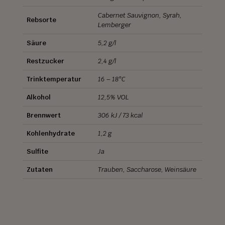
Cabernet Sauvignon, Syrah,
Rebsorte
Lemberger
Säure
5,2 g/l
Restzucker
2,4 g/l
Trinktemperatur
16 – 18°C
Alkohol
12,5% VOL
Brennwert
306 kJ / 73 kcal
Kohlenhydrate
1,2 g
Sulfite
Ja
Zutaten
Trauben, Saccharose, Weinsäure