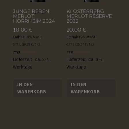
JUNGE REBEN
KLOSTERBERG
MERLOT
MERLOT RÉSERVE
HORRHEIM 2024
2022
10,00
€
20,00
€
Enthält 19% MwSt.
Enthält 19% MwSt.
0,75 L (
13,33
€
/ 1 L)
0,75 L (
26,67
€
/ 1 L)
zzgl.
Versand
zzgl.
Versand
Lieferzeit: ca. 3-4
Lieferzeit: ca. 3-4
Werktage
Werktage
IN DEN
IN DEN
WARENKORB
WARENKORB