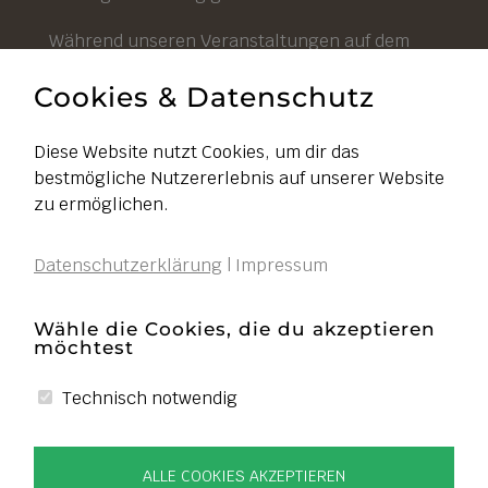
Während unseren Veranstaltungen auf dem
Hof ist unser Hofladen durchgehend geöffnet.
Cookies & Datenschutz
Diese Website nutzt Cookies, um dir das
bestmögliche Nutzererlebnis auf unserer Website
Impressum
zu ermöglichen.
Datenschutz
Datenschutzerklärung
|
Impressum
AGB
Widerruf
Wähle die Cookies, die du akzeptieren
möchtest
Liefer- und Zahlungsbedingungen
Cookies bearbeiten
Technisch notwendig
VERTRAG WIDERRUFEN
ALLE COOKIES AKZEPTIEREN