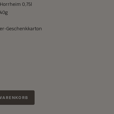
Horrheim 0,75l
340g
3er-Geschenkkarton
 WARENKORB