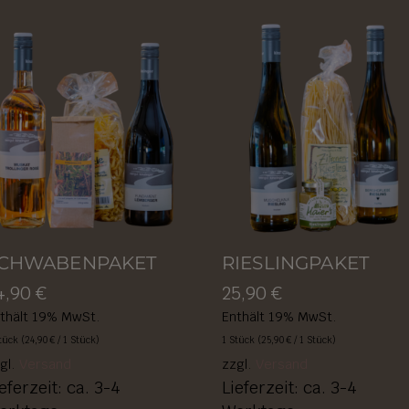
CHWABENPAKET
RIESLINGPAKET
4,90
€
25,90
€
thält 19% MwSt.
Enthält 19% MwSt.
tück (
24,90
€
/ 1 Stück)
1 Stück (
25,90
€
/ 1 Stück)
gl.
Versand
zzgl.
Versand
eferzeit: ca. 3-4
Lieferzeit: ca. 3-4