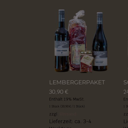
LEMBERGERPAKET
S
30,90
€
2
Enthält 19% MwSt.
En
1 Stück (
30,90
€
/ 1 Stück)
1 S
zzgl.
Versand
zz
Lieferzeit: ca. 3-4
Li