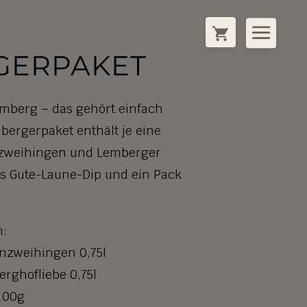
GERPAKET
mberg – das gehört einfach
ergerpaket enthält je eine
zweihingen und Lemberger
as Gute-Laune-Dip und ein Pack
n:
nzweihingen 0,75l
rghofliebe 0,75l
100g