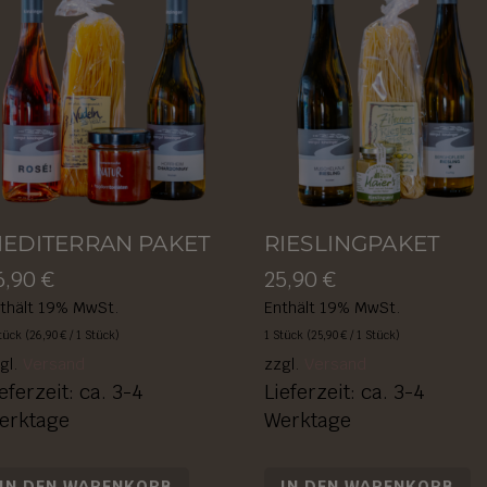
EDITERRAN PAKET
RIESLINGPAKET
6,90
€
25,90
€
thält 19% MwSt.
Enthält 19% MwSt.
tück (
26,90
€
/ 1 Stück)
1 Stück (
25,90
€
/ 1 Stück)
gl.
Versand
zzgl.
Versand
eferzeit: ca. 3-4
Lieferzeit: ca. 3-4
erktage
Werktage
IN DEN WARENKORB
IN DEN WARENKORB