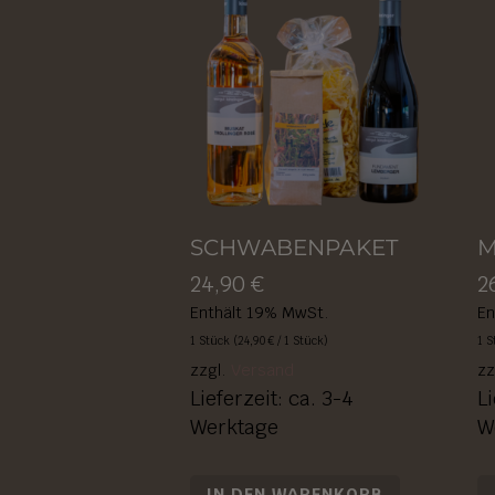
SCHWABENPAKET
M
24,90
€
2
Enthält 19% MwSt.
En
1 Stück (
24,90
€
/ 1 Stück)
1 S
zzgl.
Versand
zz
Lieferzeit: ca. 3-4
Li
Werktage
W
IN DEN WARENKORB