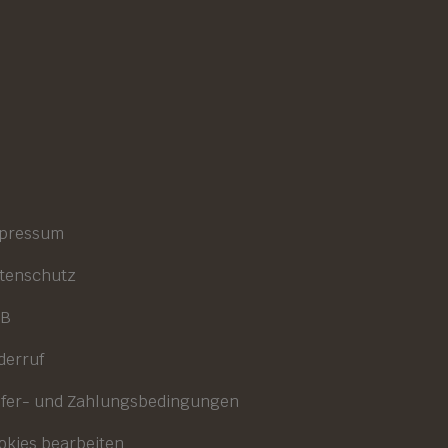
pressum
tenschutz
GB
derruf
efer- und Zahlungsbedingungen
okies bearbeiten