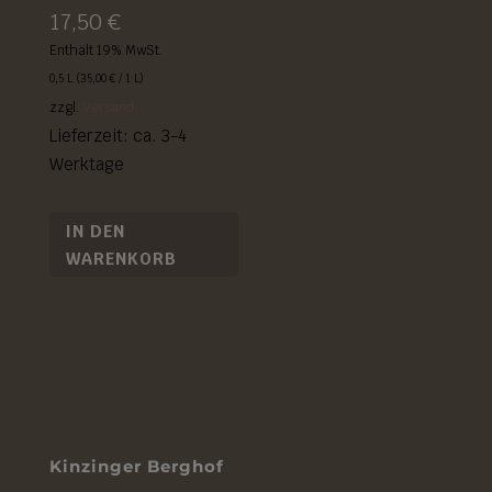
17,50
€
Enthält 19% MwSt.
0,5 L (
35,00
€
/ 1 L)
zzgl.
Versand
Lieferzeit: ca. 3-4
Werktage
IN DEN
WARENKORB
Kinzinger Berghof