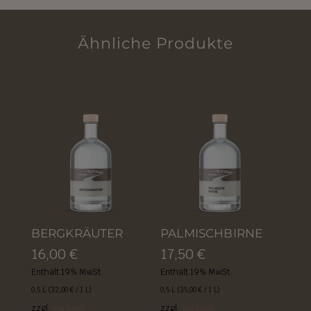
Ähnliche Produkte
BERGKRÄUTER
PALMISCHBIRNE
16,00
€
17,50
€
Enthält 19% MwSt.
Enthält 19% MwSt.
0,5 L (
32,00
€
/ 1 L)
0,5 L (
35,00
€
/ 1 L)
zzgl.
Versand
zzgl.
Versand