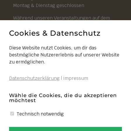
Montag & Dienstag geschlossen
Während unseren Veranstaltungen auf dem
Hof ist unser Hofladen durchgehend geöffnet.
Cookies & Datenschutz
Diese Website nutzt Cookies, um dir das
bestmögliche Nutzererlebnis auf unserer Website
Impressum
zu ermöglichen.
Datenschutz
Datenschutzerklärung
|
Impressum
AGB
Widerruf
Wähle die Cookies, die du akzeptieren
möchtest
Liefer- und Zahlungsbedingungen
Cookies bearbeiten
Technisch notwendig
VERTRAG WIDERRUFEN