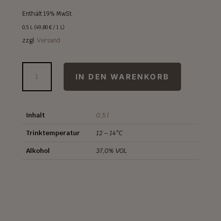
Enthält 19% MwSt.
0,5 L (
49,80
€
/ 1 L)
zzgl.
Versand
WILLIAMS
IN DEN WARENKORB
GOLD
Menge
Inhalt
0,5 l
Trinktemperatur
12 – 14°C
Alkohol
37,0% VOL