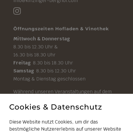
info@kinzinger-berghof.com

Öffnungszeiten Hofladen & Vinothek
Mittwoch & Donnerstag
8.30 bis 12.30 Uhr &
16.30 bis 18.30 Uhr
Freitag
8.30 bis 18.30 Uhr
Samstag
8.30 bis 12.30 Uhr
Montag & Dienstag geschlossen
Während unseren Veranstaltungen auf dem
Hof ist unser Hofladen durchgehend geöffnet.
Cookies & Datenschutz
Diese Website nutzt Cookies, um dir das
bestmögliche Nutzererlebnis auf unserer Website
Impressum