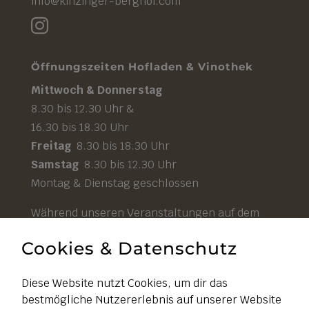
info@kinzinger-berghof.com

Öffnungszeiten Hofladen & Vinothek
Mittwoch & Donnerstag
8.30 bis 12.30 Uhr &
16.30 bis 18.30 Uhr
Freitag
8.30 bis 18.30 Uhr
Samstag
8.30 bis 12.30 Uhr
Montag & Dienstag geschlossen
Während unseren Veranstaltungen auf dem
Hof ist unser Hofladen durchgehend geöffnet.
Cookies & Datenschutz
Diese Website nutzt Cookies, um dir das
bestmögliche Nutzererlebnis auf unserer Website
Impressum