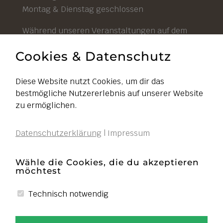
Montag & Dienstag geschlossen
Während unseren Veranstaltungen auf dem
Hof ist unser Hofladen durchgehend geöffnet.
Cookies & Datenschutz
Diese Website nutzt Cookies, um dir das
bestmögliche Nutzererlebnis auf unserer Website
Impressum
zu ermöglichen.
Datenschutz
Datenschutzerklärung
|
Impressum
AGB
Widerruf
Wähle die Cookies, die du akzeptieren
möchtest
Liefer- und Zahlungsbedingungen
Cookies bearbeiten
Technisch notwendig
VERTRAG WIDERRUFEN