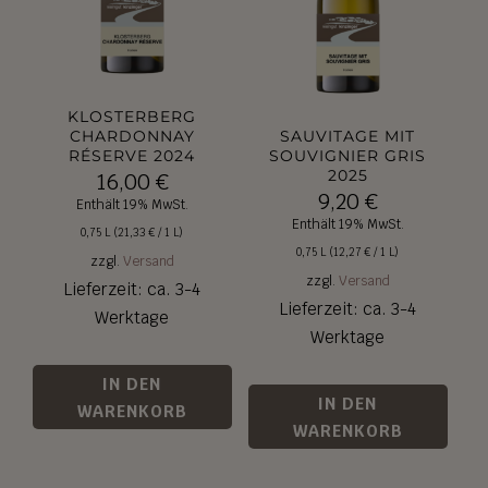
KLOSTERBERG
CHARDONNAY
SAUVITAGE MIT
RÉSERVE 2024
SOUVIGNIER GRIS
2025
16,00
€
9,20
€
Enthält 19% MwSt.
Enthält 19% MwSt.
0,75 L (
21,33
€
/ 1 L)
0,75 L (
12,27
€
/ 1 L)
zzgl.
Versand
zzgl.
Versand
Lieferzeit: ca. 3-4
Lieferzeit: ca. 3-4
Werktage
Werktage
IN DEN
IN DEN
WARENKORB
WARENKORB