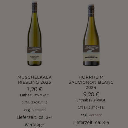
MUSCHELKALK
HORRHEIM
RIESLING 2025
SAUVIGNON BLANC
2024
7,20
€
9,20
€
Enthält 19% MwSt.
Enthält 19% MwSt.
0,75 L (
9,60
€
/ 1 L)
0,75 L (
12,27
€
/ 1 L)
zzgl.
Versand
zzgl.
Versand
Lieferzeit: ca. 3-4
Lieferzeit: ca. 3-4
Werktage